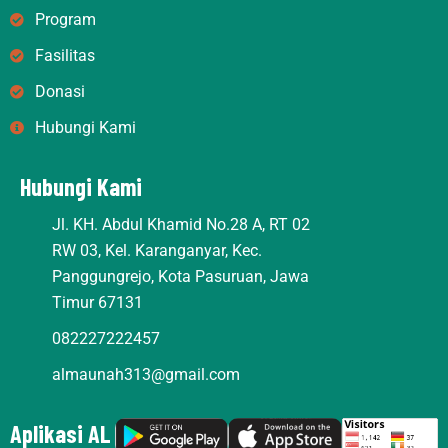
r
o
e
Program
a
k
m
Fasilitas
Donasi
Hubungi Kami
Hubungi Kami
Jl. KH. Abdul Khamid No.28 A, RT 02
RW 03, Kel. Karanganyar, Kec.
Panggungrejo, Kota Pasuruan, Jawa
Timur 67131
082227222457
almaunah313@gmail.com
Aplikasi AL